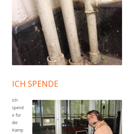
ICH SPENDE
Ich
spend
e für
die
Kamp