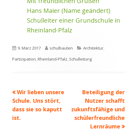
Mit freundlichen Grüßen
Hans Maier (Name geändert)
Schulleiter einer Grundschule in
Rheinland-Pfalz
Veröffentlicht
Autor
Kategorien
9. März 2017
schulbauten
Architektur
,
am
Partizipation
,
Rheinland-Pfalz
,
Schulleitung
Vorheriger
Nächster
Wir lieben unsere
Beteiligung der
Beitragsnavigation
Beitrag:
Beitrag
Schule. Uns stört,
Nutzer schafft
dass sie so kaputt
zukunftsfähige und
ist.
schülerfreundliche
Lernräume