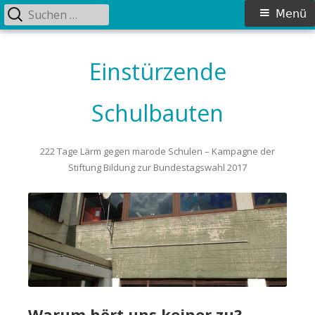
Suchen
Primäres
Menü
nach:
Menü
Springe
zum
Einstürzende
Inhalt
Schulbauten
222 Tage Lärm gegen marode Schulen – Kampagne der
Stiftung Bildung zur Bundestagswahl 2017
Warum hört uns keiner zu?