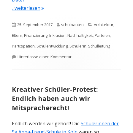
"Perfekte Schule 2030 – Forderungen an 
...weiterlesen
Veröffentlicht
Autor
Kategorien
25. September 2017
schulbauten
Architektur
,
am
Eltern
,
Finanzierung
,
Inklusion
,
Nachhaltigkeit
,
Parteien
,
Partizipation
,
Schulentwicklung
,
Schülerin
,
Schulleitung
zu Perfekte Schule 2030 – Forder
Hinterlasse einen Kommentar
Kreativer Schüler-Protest:
Endlich haben auch wir
Mitspracherecht!
Endlich werden wir gehört! Die
Schülerinnen der
9a Anna-Freud-Schule in Köln
waren so