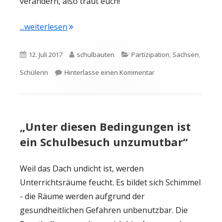
verändern, also traut euch!"
"Schülerin rät zum Engagement: tut was, t
...weiterlesen
Veröffentlicht
Autor
Kategorien
12. Juli 2017
schulbauten
Partizipation
,
Sachsen
,
am
zu Schülerin rät zum E
Schülerin
Hinterlasse einen Kommentar
„Unter diesen Bedingungen ist
ein Schulbesuch unzumutbar“
Weil das Dach undicht ist, werden
Unterrichtsräume feucht. Es bildet sich Schimmel
- die Räume werden aufgrund der
gesundheitlichen Gefahren unbenutzbar. Die