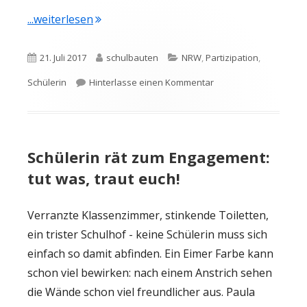
"Kreativer Schüler-Protest: Endlich haben
...weiterlesen
Veröffentlicht
Autor
Kategorien
21. Juli 2017
schulbauten
NRW
,
Partizipation
,
am
zu Kreativer Schüler-P
Schülerin
Hinterlasse einen Kommentar
Schülerin rät zum Engagement:
tut was, traut euch!
Verranzte Klassenzimmer, stinkende Toiletten,
ein trister Schulhof - keine Schülerin muss sich
einfach so damit abfinden. Ein Eimer Farbe kann
schon viel bewirken: nach einem Anstrich sehen
die Wände schon viel freundlicher aus. Paula