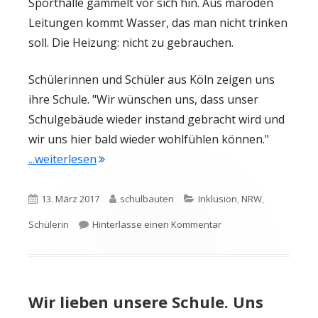
Sporthalle gammelt vor sich hin. Aus maroden
Leitungen kommt Wasser, das man nicht trinken
soll. Die Heizung: nicht zu gebrauchen.
Schülerinnen und Schüler aus Köln zeigen uns
ihre Schule. "Wir wünschen uns, dass unser
Schulgebäude wieder instand gebracht wird und
wir uns hier bald wieder wohlfühlen können."
"„Unter diesen Bedingungen ist ein Schu
...weiterlesen
Veröffentlicht
Autor
Kategorien
13. März 2017
schulbauten
Inklusion
,
NRW
,
am
zu „Unter diesen Bedi
Schülerin
Hinterlasse einen Kommentar
Wir lieben unsere Schule. Uns