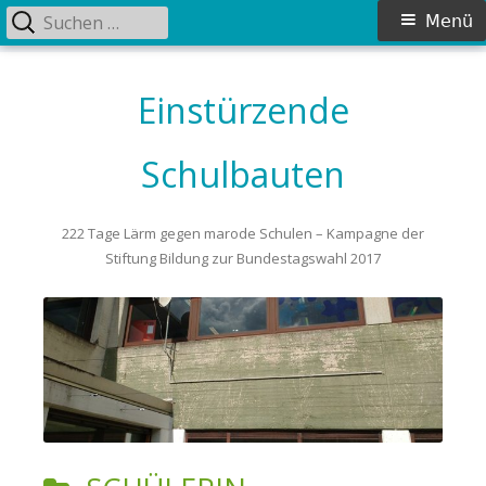
Suchen
Primäres
Menü
nach:
Menü
Springe
zum
Einstürzende
Inhalt
Schulbauten
222 Tage Lärm gegen marode Schulen – Kampagne der
Stiftung Bildung zur Bundestagswahl 2017