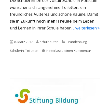
Die Schülerinnen der Voltaireschule in Potsdam
wünschen sich: angenehme Toiletten, ein
freundliches Äußeres und schöne Räume. Damit
sie in Zukunft
noch mehr Freude
beim Leben
"Wir li
und Lernen in ihrer Schule haben.
...weiterlesen
Veröffentlicht
Autor
Kategorien
8. März 2017
schulbauten
Brandenburg
,
am
zu Wir lieben
Schülerin
,
Toiletten
Hinterlasse einen Kommentar
Haupt-
Seitenleiste